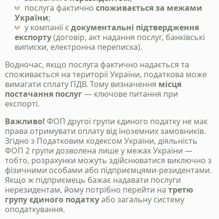
послуга фактично
споживається за межами
України
;
у компанії є
документальні підтвердження
експорту
(договір, акт надання послуг, банківські
виписки, електронна переписка).
Водночас, якщо послуга фактично надається та
споживається на території України, податкова може
вимагати сплату ПДВ. Тому визначення
місця
постачання послуг
— ключове питання при
експорті.
Важливо!
ФОП другої групи єдиного податку не має
права отримувати оплату від іноземних замовників.
Згідно з Податковим кодексом України, діяльність
ФОП 2 групи дозволена лише у межах України —
тобто, розрахунки можуть здійснюватися виключно з
фізичними особами або підприємцями-резидентами.
Якщо ж підприємець бажає надавати послуги
нерезидентам, йому потрібно перейти на
третю
групу єдиного податку
або загальну систему
оподаткування.