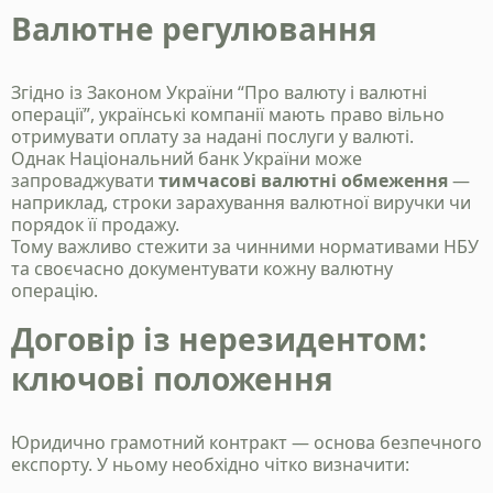
Валютне регулювання
Згідно із Законом України “Про валюту і валютні
операції”, українські компанії мають право вільно
отримувати оплату за надані послуги у валюті.
Однак Національний банк України може
запроваджувати
тимчасові валютні обмеження
—
наприклад, строки зарахування валютної виручки чи
порядок її продажу.
Тому важливо стежити за чинними нормативами НБУ
та своєчасно документувати кожну валютну
операцію.
Договір із нерезидентом:
Станьте нашим
ключові положення
клієнтом
Зателефонуйте нам, напишіть у telegram, чи
Юридично грамотний контракт — основа безпечного
заповінть форму і ми зв`яжемось з вами
експорту. У ньому необхідно чітко визначити: