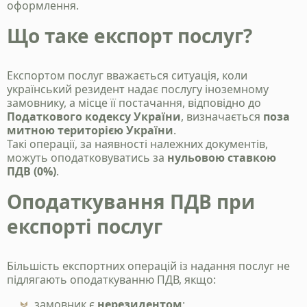
оформлення.
Що таке експорт послуг?
Експортом послуг вважається ситуація, коли
український резидент надає послугу іноземному
замовнику, а місце її постачання, відповідно до
Податкового кодексу України
, визначається
поза
митною територією України
.
Такі операції, за наявності належних документів,
можуть оподатковуватись за
нульовою ставкою
ПДВ (0%)
.
Оподаткування ПДВ при
експорті послуг
Більшість експортних операцій із надання послуг не
підлягають оподаткуванню ПДВ, якщо:
замовник є
нерезидентом
;