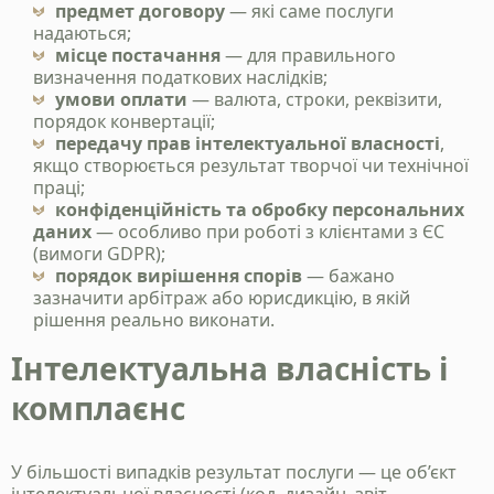
предмет договору
— які саме послуги
надаються;
+38 050 976 25 47
місце постачання
— для правильного
визначення податкових наслідків;
умови оплати
— валюта, строки, реквізити,
порядок конвертації;
передачу прав інтелектуальної власності
,
якщо створюється результат творчої чи технічної
праці;
конфіденційність та обробку персональних
даних
— особливо при роботі з клієнтами з ЄС
(вимоги GDPR);
порядок вирішення спорів
— бажано
зазначити арбітраж або юрисдикцію, в якій
рішення реально виконати.
Надіслати
Інтелектуальна власність і
Політика конфіденційності
комплаєнс
У більшості випадків результат послуги — це об’єкт