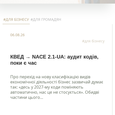
#ДЛЯ БІЗНЕСУ
#ДЛЯ ГРОМАДЯН
06.08.26
#для бізнесу
КВЕД → NACE 2.1-UA: аудит кодів,
поки є час
Про перехід на нову класифікацію видів
економічної діяльності бізнес зазвичай думає
так: «десь у 2027-му коди поміняють
автоматично, нас це не стосується». Обидві
частини цього...