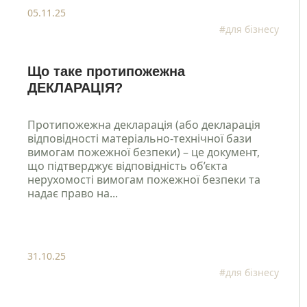
05.11.25
#для бізнесу
Що таке протипожежна
ДЕКЛАРАЦІЯ?
Протипожежна декларація (або декларація
відповідності матеріально-технічної бази
вимогам пожежної безпеки) – це документ,
Станьте нашим
що підтверджує відповідність об’єкта
клієнтом
нерухомості вимогам пожежної безпеки та
надає право на...
Зателефонуйте нам, напишіть у telegram, чи
заповінть форму і ми зв`яжемось з вами
31.10.25
+38 050 976 25 47
#для бізнесу