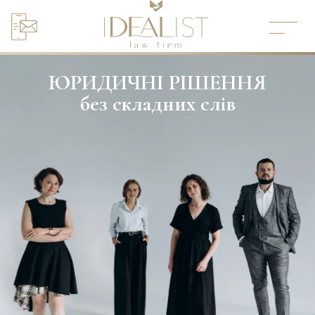
Перейти
до
вмісту
ЮРИДИЧНІ РІШЕННЯ
без складних слів