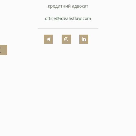
кредитний адвокат
office@idealistlaw.com
Станьте нашим
клієнтом
Зателефонуйте нам, напишіть у telegram, чи
заповінть форму і ми зв`яжемось з вами