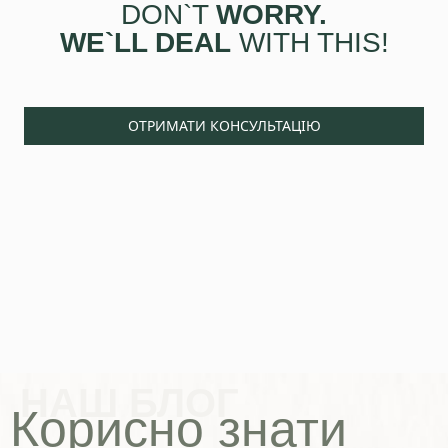
DON`T
WORRY.
+38 050 976 25 47
WE`LL DEAL
WITH THIS!
ОТРИМАТИ КОНСУЛЬТАЦІЮ
Надіслати
Політика конфіденційності
НАШ БЛОГ
Корисно знати