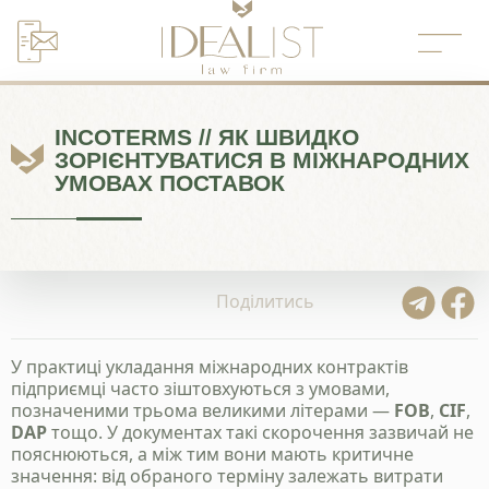
Перейти
до
вмісту
INCOTERMS // ЯК ШВИДКО
ЗОРІЄНТУВАТИСЯ В МІЖНАРОДНИХ
УМОВАХ ПОСТАВОК
Поділитись
У практиці укладання міжнародних контрактів
підприємці часто зіштовхуються з умовами,
позначеними трьома великими літерами —
FOB
,
CIF
,
DAP
тощо. У документах такі скорочення зазвичай не
пояснюються, а між тим вони мають критичне
значення: від обраного терміну залежать витрати