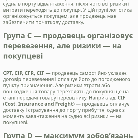
судна в порту відвантаження, після чого всі ризики і
витрати переходять до покупця. У цій групі логістика
організовується покупцем, але продавець має
забезпечити початкову доставку.
Група C — продавець організовує
перевезення, але ризики — на
покупцеві
CPT, CIP, CFR, CIF
— продавець самостійно укладає
Станьте нашим
договір перевезення і оплачує його до погодженого
пункту призначення. Але ризики втрати або
клієнтом
пошкодження товару переходять до покупця ще на
етапі передачі товару перевізнику. Наприклад,
CIF
Зателефонуйте нам, напишіть у telegram, чи
(Cost, Insurance and Freight)
— продавець оплачує
заповінть форму і ми зв`яжемось з вами
доставку і страхування до порту прибуття, однак з
моменту завантаження на судно всі ризики — на
покупцеві.
+38 050 976 25 47
Група D — максимум зобов’язань