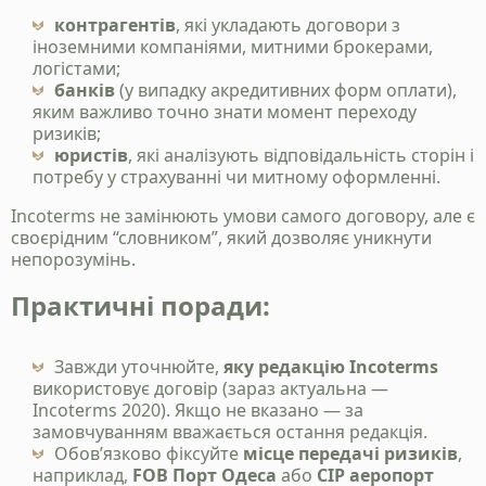
контрагентів
, які укладають договори з
іноземними компаніями, митними брокерами,
логістами;
банків
(у випадку акредитивних форм оплати),
яким важливо точно знати момент переходу
ризиків;
юристів
, які аналізують відповідальність сторін і
потребу у страхуванні чи митному оформленні.
Incoterms не замінюють умови самого договору, але є
своєрідним “словником”, який дозволяє уникнути
непорозумінь.
Практичні поради:
Завжди уточнюйте,
яку редакцію Incoterms
використовує договір (зараз актуальна —
Incoterms 2020). Якщо не вказано — за
замовчуванням вважається остання редакція.
Обов’язково фіксуйте
місце передачі ризиків
,
наприклад,
FOB Порт Одеса
або
CIP аеропорт