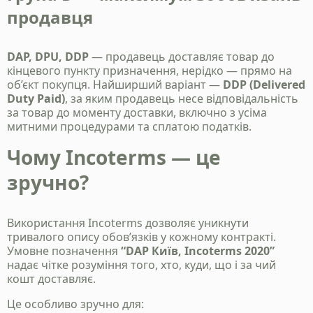
продавця
DAP, DPU, DDP
— продавець доставляє товар до
кінцевого пункту призначення, нерідко — прямо на
об’єкт покупця. Найширший варіант —
DDP (Delivered
Duty Paid)
, за яким продавець несе відповідальність
за товар до моменту доставки, включно з усіма
митними процедурами та сплатою податків.
Чому Incoterms — це
Надіслати
зручно?
Політика конфіденційності
Використання Incoterms дозволяє уникнути
тривалого опису обов’язків у кожному контракті.
Умовне позначення
“DAP Київ, Incoterms 2020”
надає чітке розуміння того, хто, куди, що і за чий
кошт доставляє.
Це особливо зручно для: