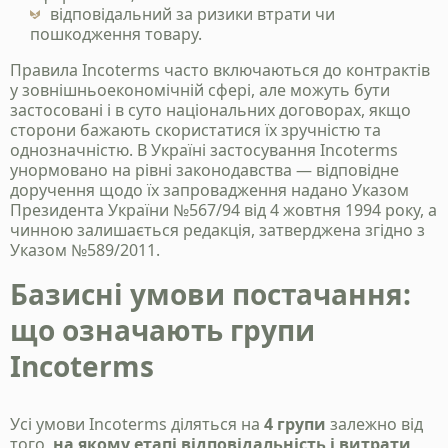
відповідальний за ризики втрати чи
пошкодження товару.
Правила Incoterms часто включаються до контрактів
у зовнішньоекономічній сфері, але можуть бути
застосовані і в суто національних договорах, якщо
сторони бажають скористатися їх зручністю та
однозначністю. В Україні застосування Incoterms
унормовано на рівні законодавства — відповідне
доручення щодо їх запровадження надано Указом
Президента України №567/94 від 4 жовтня 1994 року, а
чинною залишається редакція, затверджена згідно з
Указом №589/2011.
Базисні умови постачання:
що означають групи
Incoterms
Усі умови Incoterms діляться на
4 групи
залежно від
того,
на якому етапі відповідальність і витрати