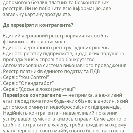
допомогою безлічі платних та безкоштовних
клієнтом
реєстрів. Ви не побачите всю інформацію, але
загальну картину зрозумієте.
Зателефонуйте нам, напишіть у telegram, чи
заповінть форму і ми зв`яжемось з вами
Де перевіряти контрагента?
Єдиний державний реєстр юридичних осіб та
фізичних осіб-підприємців
+38 050 976 25 47
Єдиного державного реєстру судових рішень
Єдиного реєстру підприємств, щодо яких порушено
провадження у справі про банкрутство
Автоматизована система виконавчого провадження
Реєстр платників єдиного податку та ПДВ
Сервіс “You Control”
Сервіс “Опендатабот”
Сервіс “Досьє ділової репутації”
Перевірка контрагента
— не примха, а важливий
етап перед початком будь-яких бізнес відносин, який
допоможе оминути недобросовісних підприємців.
Надійність контрагента – надважливий показник
успіху вашої сумісної з кимось справи. Саме для того,
Надіслати
щоб не потрапити в халепу, треба приділити окрему
увагу перевірці свого майбутнього бізнес партнера.