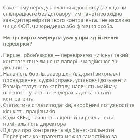
Саме тому перед укладанням договору (а якщо ви
співпрацюєте без договору тим паче) необхідно
завжди перевірити свого контрагента, і не важливо
чи це ФОП, чи юридична або фізична особа.
На що варто звернути увагу при здійсненні
перевірки?
Перше і обов’язкове — перевіряємо чи існує такий
контрагент не лише на папері і чи здійснює він
діяльність
Наявність боргів, завершені/відкриті виконавчі
провадження, судові справи, установчі документи
Розмір статутного капіталу, наявність майна у
власності, участь в тендерах, адреса та сайт
контрагента
Статистика сплати податків, виробничі потужності та
кількість працівників
Коди КВЕД, наявність ліцензій та реальність/
номінальність директора
Відгуки про контрагента від бізнес-спільноти
Станьте нашим
Перевірити контрагента можна самостійно за