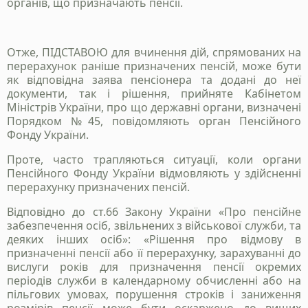
органів, що призначають пенсії.
заповінть форму і ми зв`яжемось з вами
Отже, ПІДСТАВОЮ для вчинення дій, спрямованих на
+38 050 976 25 47
перерахунок раніше призначених пенсій, може бути
як відповідна заява пенсіонера та додані до неї
документи, так і рішення, прийняте Кабінетом
Міністрів України, про що державні органи, визначені
Порядком №45, повідомляють орган Пенсійного
Фонду України.
Проте, часто трапляються ситуації, коли органи
Пенсійного Фонду України відмовляють у здійсненні
перерахунку призначених пенсій.
Відповідно до ст.66 Закону України «Про пенсійне
забезпечення осіб, звільнених з військової служби, та
Надіслати
деяких інших осіб»: «Рішення про відмову в
призначенні пенсії або її перерахунку, зарахуванні до
Політика конфіденційності
вислуги років для призначення пенсії окремих
періодів служби в календарному обчисленні або на
пільгових умовах, порушення строків і заниження