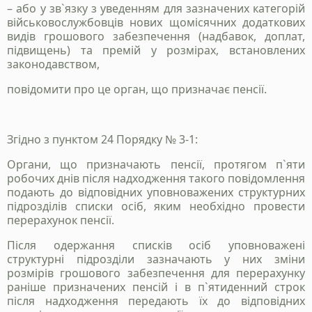
– або у зв`язку з уведенням для зазначених категорій
військовослужбовців нових щомісячних додаткових
видів грошового забезпечення (надбавок, доплат,
підвищень) та премій у розмірах, встановлених
законодавством,
повідомити про це орган, що призначає пенсії.
Згідно з пунктом 24 Порядку № 3-1:
Органи, що призначають пенсії, протягом п`яти
робочих днів після надходження такого повідомлення
подають до відповідних уповноважених структурних
підрозділів списки осіб, яким необхідно провести
перерахунок пенсії.
Після одержання списків осіб уповноважені
Станьте нашим
структурні підрозділи зазначають у них зміни
розмірів грошового забезпечення для перерахунку
клієнтом
раніше призначених пенсій і в п`ятиденний строк
після надходження передають їх до відповідних
Зателефонуйте нам, напишіть у telegram, чи