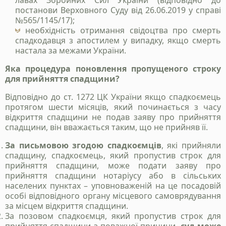
лавах Збройних Сил України (відповідно до
постанови Верховного Суду від 26.06.2019 у справі
№565/1145/17);
необхідність отримання свідоцтва про смерть
Надіслати
спадкодавця з апостилем у випадку, якщо смерть
настала за межами України.
Політика конфіденційності
Яка процедура поновлення пропущеного строку
для прийняття спадщини?
Відповідно до ст. 1272 ЦК України якщо спадкоємець
протягом шести місяців, який починається з часу
відкриття спадщини не подав заяву про прийняття
спадщини, він вважається таким, що не прийняв її.
За письмовою згодою спадкоємців
, які прийняли
спадщину, спадкоємець, який пропустив строк для
прийняття спадщини, може подати заяву про
прийняття спадщини нотаріусу або в сільських
населених пунктах – уповноваженій на це посадовій
особі відповідного органу місцевого самоврядування
за місцем відкриття спадщини.
За позовом спадкоємця, який пропустив строк для