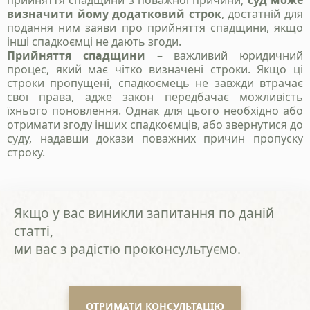
прийняття спадщини з поважної причини,
суд може
визначити йому додатковий строк
, достатній для
подання ним заяви про прийняття спадщини, якщо
інші спадкоємці не дають згоди.
Прийняття спадщини
– важливий юридичний
процес, який має чітко визначені строки. Якщо ці
строки пропущені, спадкоємець не завжди втрачає
свої права, адже закон передбачає можливість
їхнього поновлення. Однак для цього необхідно або
отримати згоду інших спадкоємців, або звернутися до
суду, надавши докази поважних причин пропуску
строку.
Якщо у вас виникли запитання по даній
статті,
ми вас з радістю проконсультуємо.
ОТРИМАТИ КОНСУЛЬТАЦІЮ