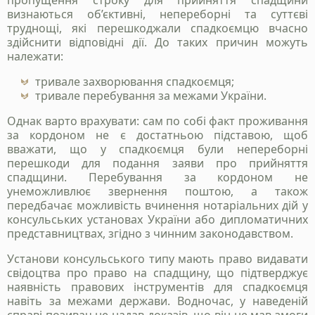
пропущення строку для прийняття спадщини
визнаються об’єктивні, непереборні та суттєві
труднощі, які перешкоджали спадкоємцю вчасно
здійснити відповідні дії. До таких причин можуть
належати:
тривале захворювання спадкоємця;
тривале перебування за межами України.
Однак варто врахувати: сам по собі факт проживання
за кордоном не є достатньою підставою, щоб
вважати, що у спадкоємця були непереборні
перешкоди для подання заяви про прийняття
спадщини. Перебування за кордоном не
унеможливлює звернення поштою, а також
передбачає можливість вчинення нотаріальних дій у
консульських установах України або дипломатичних
представництвах, згідно з чинним законодавством.
Установи консульського типу мають право видавати
свідоцтва про право на спадщину, що підтверджує
наявність правових інструментів для спадкоємця
навіть за межами держави. Водночас, у наведеній