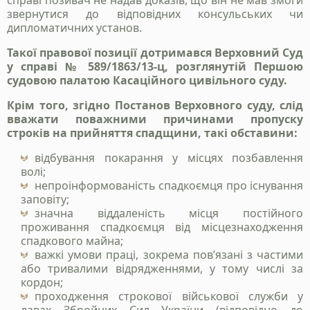
справі позивач не надав доказів, що він не мав змоги
звернутися до відповідних консульських чи
дипломатичних установ.
Такої правової позиції дотримався Верховний Суд
у справі № 589/1863/13-ц, розглянутій Першою
Станьте нашим
судовою палатою Касаційного цивільного суду.
клієнтом
Крім того, згідно Постанов Верховного суду, слід
Зателефонуйте нам, напишіть у telegram, чи
вважати поважними причинами пропуску
заповінть форму і ми зв`яжемось з вами
строків на прийняття спадщини, такі обставини:
відбування покарання у місцях позбавлення
волі;
+38 050 976 25 47
непроінформованість спадкоємця про існування
заповіту;
значна віддаленість місця постійного
проживання спадкоємця від місцезнаходження
спадкового майна;
важкі умови праці, зокрема пов’язані з частими
або тривалими відрядженнями, у тому числі за
кордон;
проходження строкової військової служби у