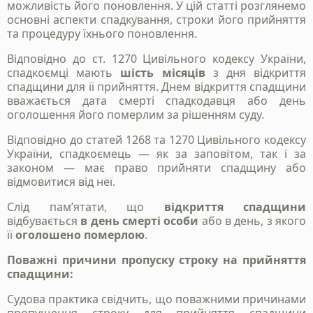
можливість його поновлення. У цій статті розглянемо
основні аспекти спадкування, строки його прийняття
та процедуру їхнього поновлення.
Відповідно до ст. 1270 Цивільного кодексу України,
спадкоємці мають
шість місяців
з дня відкриття
спадщини для її прийняття. Днем відкриття спадщини
вважається дата смерті спадкодавця або день
оголошення його померлим за рішенням суду.
Відповідно до статей 1268 та 1270 Цивільного кодексу
України, спадкоємець — як за заповітом, так і за
законом — має право прийняти спадщину або
відмовитися від неї.
Слід пам’ятати, що
відкриття спадщини
відбувається
в день смерті особи
або в день, з якого
її
оголошено померлою
.
Поважні причини пропуску строку на прийняття
спадщини:
Судова практика свідчить, що поважними причинами