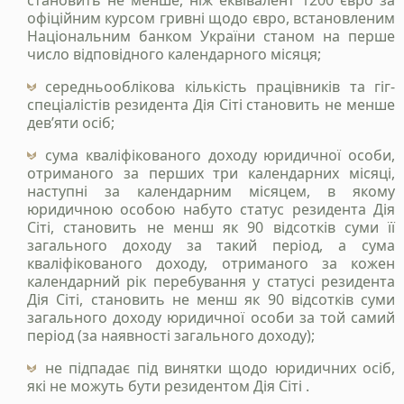
становить не менше, ніж еквівалент 1200 євро за
офіційним курсом гривні щодо євро, встановленим
+38 050 976 25 47
Національним банком України станом на перше
число відповідного календарного місяця;
середньооблікова кількість працівників та гіг-
спеціалістів резидента Дія Сіті становить не менше
дев’яти осіб;
сума кваліфікованого доходу юридичної особи,
отриманого за перших три календарних місяці,
наступні за календарним місяцем, в якому
юридичною особою набуто статус резидента Дія
Сіті, становить не менш як 90 відсотків суми її
загального доходу за такий період, а сума
Надіслати
кваліфікованого доходу, отриманого за кожен
календарний рік перебування у статусі резидента
Політика конфіденційності
Дія Сіті, становить не менш як 90 відсотків суми
загального доходу юридичної особи за той самий
період (за наявності загального доходу);
не підпадає під винятки щодо юридичних осіб,
які не можуть бути резидентом Дія Сіті .