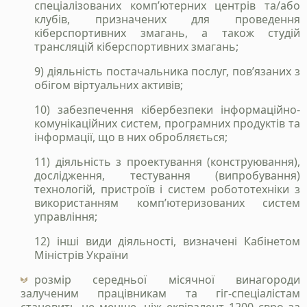
спеціалізованих комп’ютерних центрів та/або
клубів, призначених для проведення
кіберспортивних змагань, а також студій
трансляцій кіберспортивних змагань;
9) діяльність постачальника послуг, пов’язаних з
обігом віртуальних активів;
10) забезпечення кібербезпеки інформаційно-
комунікаційних систем, програмних продуктів та
інформації, що в них обробляється;
11) діяльність з проектування (конструювання),
дослідження, тестування (випробування)
технологій, пристроїв і систем робототехніки з
використанням комп’ютеризованих систем
Станьте нашим
управління;
клієнтом
12) інші види діяльності, визначені Кабінетом
Міністрів України
Зателефонуйте нам, напишіть у telegram, чи
заповінть форму і ми зв`яжемось з вами
розмір середньої місячної винагороди
залученим працівникам та гіг-спеціалістам