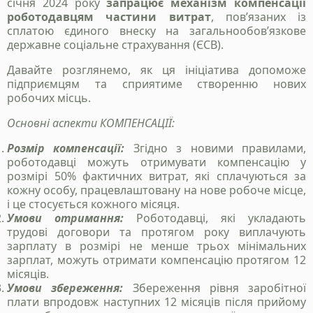
січня 2024 року
запрацює механізм компенсації
роботодавцям частини витрат
, пов’язаних із
сплатою єдиного внеску на загальнообов’язкове
державне соціальне страхування (ЄСВ).
Давайте розглянемо, як ця ініціатива допоможе
підприємцям та сприятиме створенню нових
робочих місць.
Основні аспекти КОМПЕНСАЦІЇ:
Розмір компенсації:
Згідно з новими правилами,
роботодавці можуть отримувати компенсацію у
розмірі 50% фактичних витрат, які сплачуються за
кожну особу, працевлаштовану на нове робоче місце,
і це стосується кожного місяця.
Умови отримання:
Роботодавці, які укладають
трудові договори та протягом року виплачують
зарплату в розмірі не менше трьох мінімальних
зарплат, можуть отримати компенсацію протягом 12
місяців.
Умови збереження:
Збереження рівня заробітної
плати впродовж наступних 12 місяців після прийому