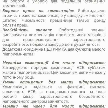
на роботу є умовою для подальшої отримання
компенсації.
Втрата права на компенсацію:
Роботодавець
втрачає право на компенсацію у випадку зменшення
штатної чисельності працівників та/або фонду
оплати праці.
Необхідність виплат:
Роботодавці повинні
виплачувати компенсацію протягом двох місяців з
дня працевлаштування зареєстрованого
безробітного, подаючи заяву до центру зайнятості.
Додаткова юридична ПІДТРИМКА для суб’єктів малого
підприємництва:
Станьте нашим
Механізм компенсації для малих підприємств:
клієнтом
Затверджено порядок компенсації ЄСВ суб’єктам
малого підприємництва. Цей механізм діятиме вже у
Зателефонуйте нам, напишіть у telegram, чи
поточному році.
заповінть форму і ми зв`яжемось з вами
Умови отримання для малих підприємств:
Компенсація надається за фактичні витрати
сплаченого ЄСВ за працевлаштованого на нове
робоче місце зареєстрованого безробітного,
+38 050 976 25 47
направленого центром зайнятості.
Терміни та умови для малих підприємств: