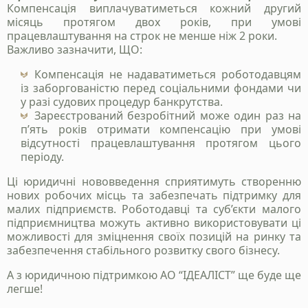
Компенсація виплачуватиметься кожний другий
місяць протягом двох років, при умові
працевлаштування на строк не менше ніж 2 роки.
Важливо зазначити, ЩО:
Компенсація не надаватиметься роботодавцям
із заборгованістю перед соціальними фондами чи
у разі судових процедур банкрутства.
Зареєстрований безробітний може один раз на
п’ять років отримати компенсацію при умові
Надіслати
відсутності працевлаштування протягом цього
періоду.
Політика конфіденційності
Ці юридичні нововведення сприятимуть створенню
нових робочих місць та забезпечать підтримку для
малих підприємств. Роботодавці та суб’єкти малого
підприємництва можуть активно використовувати ці
можливості для зміцнення своїх позицій на ринку та
забезпечення стабільного розвитку свого бізнесу.
А з юридичною підтримкою АО “ІДЕАЛІСТ” ще буде ще
легше!