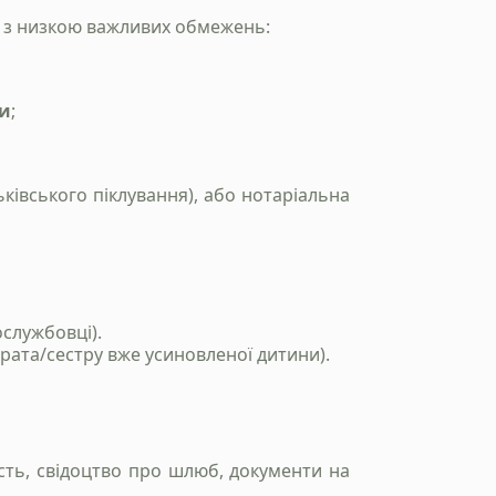
е з низкою важливих обмежень:
ти
;
ківського піклування), або нотаріальна
ослужбовці).
ата/сестру вже усиновленої дитини).
ість, свідоцтво про шлюб, документи на