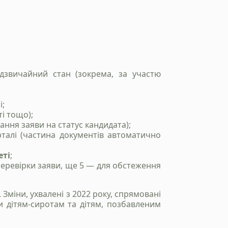
звичайний стан (зокрема, за участю
і;
ті тощо);
ання заяви на статус кандидата);
талі (частина документів автоматично
еті
;
перевірки заяви, ще 5 — для обстеження
Зміни, ухвалені з 2022 року, спрямовані
и дітям-сиротам та дітям, позбавленим