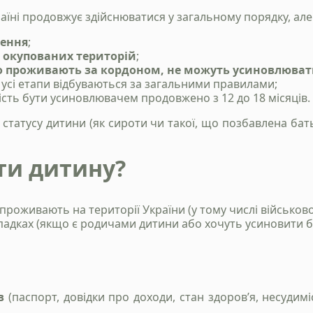
аїні продовжує здійснюватися у загальному порядку, ал
лення
;
 окупованих територій
;
но проживають за кордоном, не можуть усиновлюва
усі етапи відбуваються за загальними правилами;
сть бути усиновлювачем продовжено з 12 до 18 місяців.
татусу дитини (як сироти чи такої, що позбавлена бать
ти дитину?
Станьте нашим
о проживають на території України (у тому числі військов
адках (якщо є родичами дитини або хочуть усиновити бр
клієнтом
Зателефонуйте нам, напишіть у telegram, чи
заповінть форму і ми зв`яжемось з вами
в
(паспорт, довідки про доходи, стан здоров’я, несудим