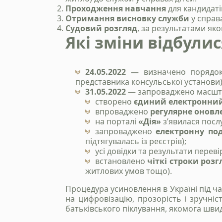
Проходження навчання
для кандидаті
Отримання висновку служби
у справ
Судовий розгляд
, за результатами як
Які зміни відбулис
24.05.2022
— визначено порядок 
представника консульської установи)
31.05.2022
— запроваджено масшта
створено
єдиний електронний
впроваджено
регулярне оновле
на порталі
«Дія»
з’явилася посл
запроваджено
електронну по
підтягувалась із реєстрів);
усі довідки та результати пере
встановлено
чіткі строки розг
житлових умов тощо).
Процедура усиновлення в Україні під ча
на цифровізацію, прозорість і зручні
батьківського піклування, якомога шви