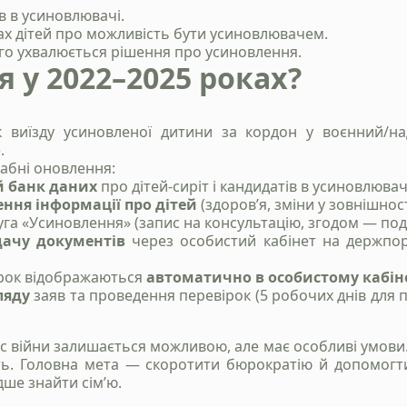
+38 050 976 25 47
в в усиновлювачі.
ах дітей про можливість бути усиновлювачем.
ого ухвалюється рішення про усиновлення.
я у 2022–2025 роках?
виїзду усиновленої дитини за кордон у воєнний/над
.
бні оновлення:
 банк даних
про дітей-сиріт і кандидатів в усиновлювач
ння інформації про дітей
(здоров’я, зміни у зовнішнос
уга «Усиновлення» (запис на консультацію, згодом — под
дачу документів
через особистий кабінет на держпор
Надіслати
вірок відображаються
автоматично в особистому кабін
Політика конфіденційності
ляду
заяв та проведення перевірок (5 робочих днів для 
с війни залишається можливою, але має особливі умови. 
сть. Головна мета — скоротити бюрократію й допомогт
дше знайти сім’ю.