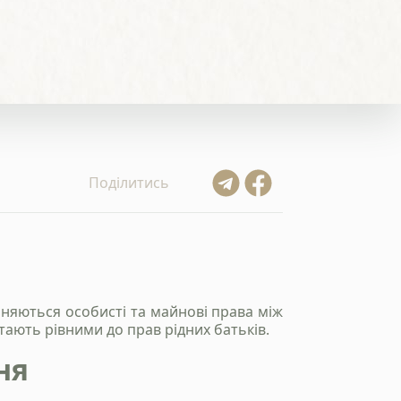
Поділитись
иняються особисті та майнові права між
тають рівними до прав рідних батьків.
ня