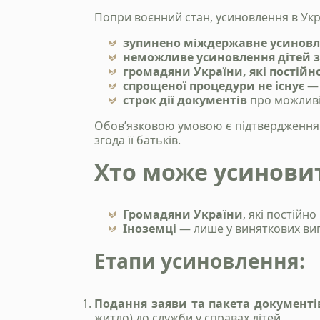
Попри воєнний стан, усиновлення в Укр
зупинено міждержавне усинов
неможливе усиновлення дітей з
громадяни України, які постій
спрощеної процедури не існує
— 
строк дії документів
про можливі
Обов’язковою умовою є підтвердження с
згода її батьків.
Хто може усинови
Громадяни України
, які постійн
Іноземці
— лише у виняткових вип
Етапи усиновлення:
Подання заяви та пакета документі
житло) до служби у справах дітей.