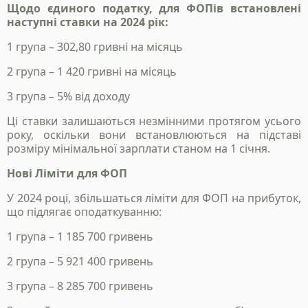
Щодо єдиного податку, для ФОПів встановлені
наступні ставки на 2024 рік:
1 група – 302,80 гривні на місяць
2 група – 1 420 гривні на місяць
Станьте нашим
клієнтом
3 група – 5% від доходу
Ці ставки залишаються незмінними протягом усього
Зателефонуйте нам, напишіть у telegram, чи
року, оскільки вони встановлюються на підставі
заповінть форму і ми зв`яжемось з вами
розміру мінімальної зарплати станом на 1 січня.
Нові Ліміти для ФОП
+38 050 976 25 47
У 2024 році, збільшаться ліміти для ФОП на прибуток,
що підлягає оподаткуванню:
1 група – 1 185 700 гривень
2 група – 5 921 400 гривень
3 група – 8 285 700 гривень