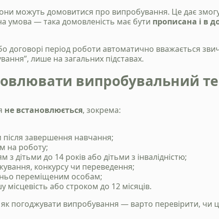
они можуть домовитися про випробування. Це дає змогу 
вна умова — така домовленість має бути
прописана і в до
або договорі період роботи автоматично вважається зв
вання”, лише на загальних підставах.
новлювати випробувальний т
ня
не встановлюється
, зокрема:
Станьте нашим
клієнтом
м після завершення навчання;
м на роботу;
Зателефонуйте нам, напишіть у telegram, чи
 з дітьми до 14 років або дітьми з інвалідністю;
заповінть форму і ми зв`яжемось з вами
жування, конкурсу чи переведення;
шньо переміщеним особам;
у місцевість або строком до 12 місяців.
+38 050 976 25 47
 як погоджувати випробування — варто перевірити, чи ц