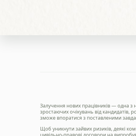
Залучення нових працівників — одна з н
зростаючих очікувань від кандидатів, р
зможе впоратися з поставленими завд
Щоб уникнути зайвих ризиків, деякі к
цивільно-правові договори на випробув