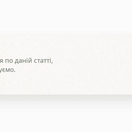
 по даній статті,
уємо.