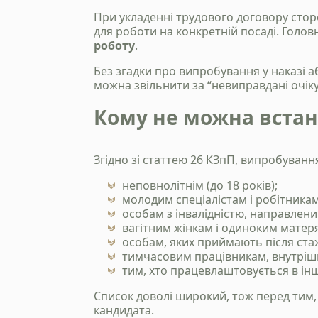
При укладенні трудового договору стор
для роботи на конкретній посаді. Голо
роботу
.
Без згадки про випробування у наказі 
можна звільнити за “невиправдані очіку
Кому не можна вста
Згідно зі статтею 26 КЗпП, випробуван
неповнолітнім (до 18 років);
молодим спеціалістам і робітника
особам з інвалідністю, направлени
вагітним жінкам і одиноким матерям
особам, яких приймають після ста
тимчасовим працівникам, внутрі
тим, хто працевлаштовується в інш
Список доволі широкий, тож перед тим,
кандидата.