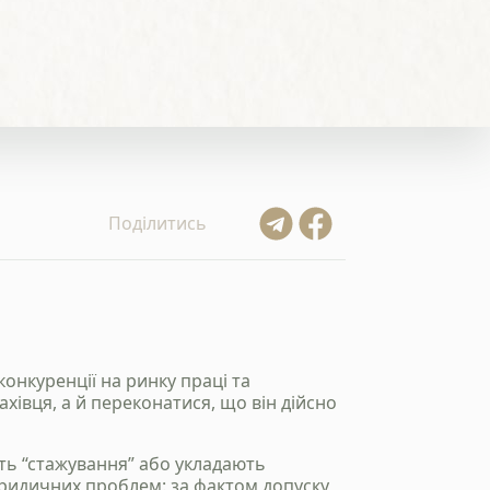
Поділитись
конкуренції на ринку праці та
хівця, а й переконатися, що він дійсно
ь “стажування” або укладають
юридичних проблем: за фактом допуску