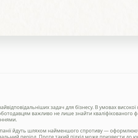
айвідповідальніших задач для бізнесу. В умовах високої 
оботодавцям важливо не лише знайти кваліфікованого фа
аннями.
омпанії йдуть шляхом найменшого спротиву — оформлюют
альний період. Проте такий підхід може призвести до 