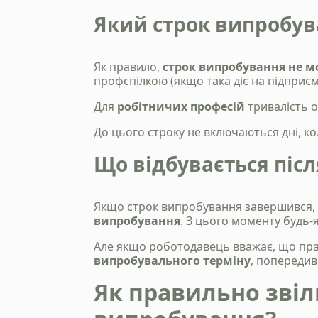
Який строк випробу
Як правило,
строк випробування не м
профспілкою (якщо така діє на підприємс
Для
робітничих професій
тривалість 
До цього строку не включаються дні, ко
Що відбувається піс
Якщо строк випробування завершився,
випробування
. З цього моменту будь-
Але якщо роботодавець вважає, що прац
випробувального терміну
, попередив
Як правильно зві