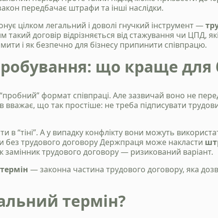
акон передбачає штрафи та інші наслідки.
нує цілком легальний і доволі гнучкий інструмент —
тр
чим такий договір відрізняється від стажування чи ЦПД, я
мити і як безпечно для бізнесу припинити співпрацю.
робування: що краще для 
 “пробний” формат співпраці. Але зазвичай воно не пе
в вважає, що так простіше: не треба підписувати трудов
ати в “тіні”. А у випадку конфлікту вони можуть викори
ти без трудового договору Держпраця може накласти
шт
к замінник трудового договору — ризикований варіант.
термін
— законна частина трудового договору, яка доз
альний термін?