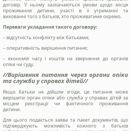
договір. У ньому зазначаються умови щодо місця
проживання дитини, участі в її утриманні та
вихованні того з батьків, хто проживатиме окремо.
Переваги укладання такого договору:
– відсутність конфлікту між батьками;
– оперативність вирішення питання;
– економія часу і коштів на звернення до органів
опіки чи суду.
Станьте нашим
//Вирішення питання через органи опіки
та служби у справах дітей//
клієнтом
Якщо батьки не дійшли згоди, це питання може
Зателефонуйте нам, напишіть у telegram, чи
вирішити орган опіки або служба у справах дітей за
заповінть форму і ми зв`яжемось з вами
місцем реєстрації чи фактичного проживання
дитини.
Для цього подається заява та пакет документів, що
+38 050 976 25 47
підтверджують можливість кожного з батьків