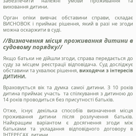
забезпечити належні умови проживання та
виховання дитини.
Орган опіки вивчає обставини справи, складає
ВИСНОВОК і приймає рішення, який в разі не згоди
можна оскаржити в суді.
//Визначення місця проживання дитини в
судовому порядку//
Якщо батьки не дійшли згоди, справа передається до
суду за місцем реєстрації відповідача. Суд досліджує
Надіслати
обставини та ухвалює рішення,
виходячи з інтересів
ДИТИНИ.
Політика конфіденційності
Враховується вік та думка самої дитини. З 10 років
дитина приймає участь та спілкування з дитиною до
14 років проводиться без присутності батьків.
Отже, існує декілька способів визначення місця
проживання дитини після розлучення батьків.
Найкращим варіантом є досягнення згоди між
батьками та укладання відповідного договору в
ІНТЕРЕСАХ дитини.