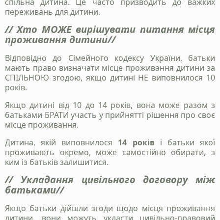
спільна дитина. Це часто призводить до важких
переживань для дитини.
// Хто МОЖЕ вирішувати питання місця
проживання дитини//
Відповідно до Сімейного кодексу України, батьки
мають право визначати місце проживання дитини за
СПІЛЬНОЮ згодою, якщо дитині НЕ виповнилося 10
років.
Якщо дитині від 10 до 14 років, вона може разом з
батьками БРАТИ участь у прийнятті рішення про своє
місце проживання.
Дитина, якій виповнилося
14 років
і батьки якої
проживають окремо, може самостійно обирати, з
ким із батьків залишитися.
// Укладання цивільного договору між
батьками//
Якщо батьки дійшли згоди щодо місця проживання
дитини, вони можуть укласти цивільно-правовий