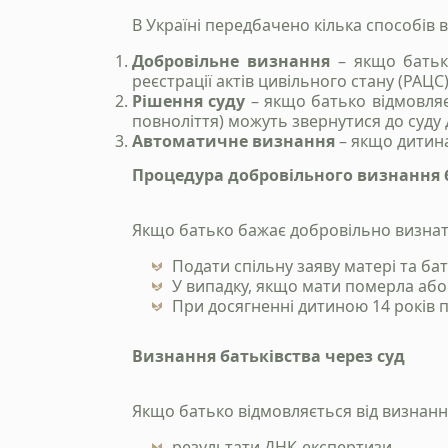
В Україні передбачено кілька способів 
Добровільне визнання
– якщо батьки
реєстрації актів цивільного стану (РАЦС)
Рішення суду
– якщо батько відмовляє
повноліття) можуть звернутися до суду 
Автоматичне визнання
– якщо дитина
Процедура добровільного визнання 
Якщо батько бажає добровільно визнати
Подати спільну заяву матері та ба
У випадку, якщо мати померла або
При досягненні дитиною 14 років п
Визнання батьківства через суд
Якщо батько відмовляється від визнання,
результати ДНК-експертизи,