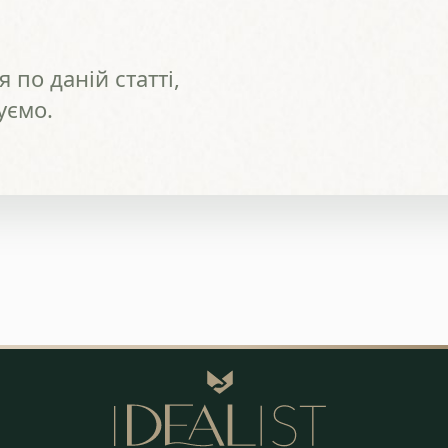
 по даній статті,
уємо.