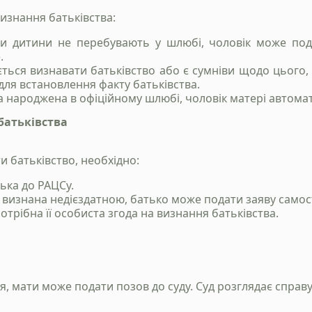
визнання батьківства:
 дитини не перебувають у шлюбі, чоловік може пода
.
ться визнавати батьківство або є сумніви щодо цього, 
для встановлення факту батьківства.
 народжена в офіційному шлюбі, чоловік матері автома
батьківства
Станьте нашим
клієнтом
 батьківство, необхідно:
Зателефонуйте нам, напишіть у telegram, чи
тька до РАЦСу.
заповінть форму і ми зв`яжемось з вами
 визнана недієздатною, батько може подати заяву самос
отрібна її особиста згода на визнання батьківства.
+38 050 976 25 47
 мати може подати позов до суду. Суд розглядає справу н