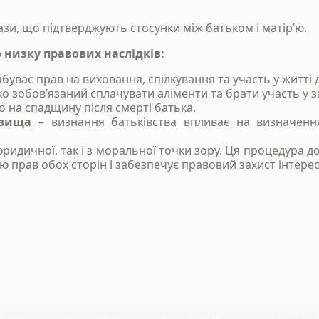
кази, що підтверджують стосунки між батьком і матір’ю.
 низку правових наслідків:
буває прав на виховання, спілкування та участь у житті 
ко зобов’язаний сплачувати аліменти та брати участь у 
 на спадщину після смерті батька.
Надіслати
звища
– визнання батьківства впливає на визначення
Політика конфіденційності
ридичної, так і з моральної точки зору. Ця процедура д
ю прав обох сторін і забезпечує правовий захист інтерес