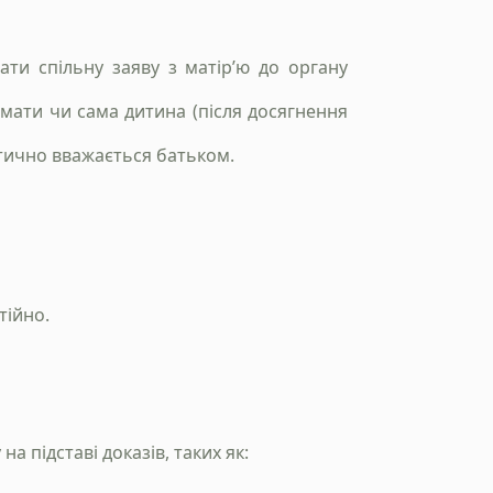
ти спільну заяву з матір’ю до органу
мати чи сама дитина (після досягнення
тично вважається батьком.
тійно.
а підставі доказів, таких як: