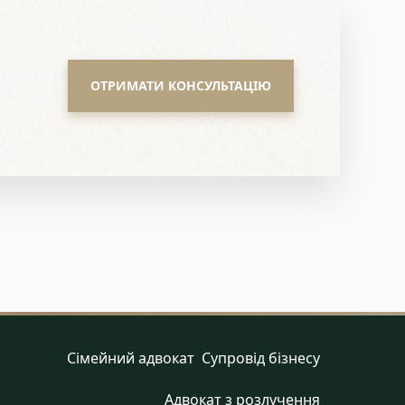
ОТРИМАТИ КОНСУЛЬТАЦІЮ
Сімейний адвокат
Cупровід бізнесу
Адвокат з розлучення