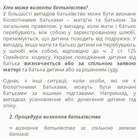
Хто може визнати батьківство?
У більшості випадків батьківство може бути визнане
біологічними батьками – матір’ю та батьком. За
загальним правилом, у випадку, коли мати і батько
перебувають між собою у зареєстрованому шлюбі,
презюмується, що дитина походить від подружжя. У
випадку, якщо мати та батько дитини не перебувають
у шлюбі між собою, відповідно до ч. 2 ст. 125
Сімейного кодексу України походження дитини від
батька
визначається або за спільною заявою
матері
та батька дитини або за рішенням суду.
Однак, є інші ситуації, коли особи, які не є
біологічними батьками, можуть бути визнані
батьками за іншими підставами. Наприклад, у
випадках усиновлення або донесення дитини під
опіку.
2. Процедура визнання батьківства
визнання батьківства за спільною заявою
батьків: