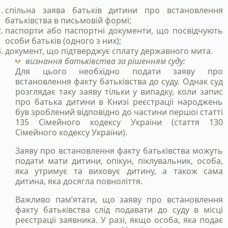
cпільна заява батьків дитини про встановлення
батьківства в письмовій формі;
паспорти або паспортні документи, що посвідчують
особи батьків (одного з них);
документ, що підтверджує сплату державного мита.
визнання батьківства за рішенням суду:
Для цього необхідно подати заяву про
встановлення факту батьківства до суду. Однак суд
розглядає таку заяву тільки у випадку, коли запис
про батька дитини в Книзі реєстрації народжень
був зроблений відповідно до частини першої статті
135 Сімейного кодексу України (стаття 130
Сімейного кодексу України).
Заяву про встановлення факту батьківства можуть
подати мати дитини, опікун, піклувальник, особа,
яка утримує та виховує дитину, а також сама
дитина, яка досягла повноліття.
Важливо пам’ятати, що заяву про встановлення
факту батьківства слід подавати до суду в місці
реєстрації заявника. У разі, якщо особа, яка подає