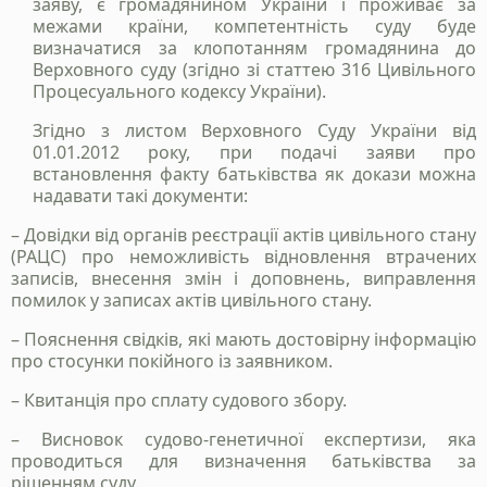
заяву, є громадянином України і проживає за
межами країни, компетентність суду буде
визначатися за клопотанням громадянина до
Верховного суду (згідно зі статтею 316 Цивільного
Процесуального кодексу України).
Згідно з листом Верховного Суду України від
01.01.2012 року, при подачі заяви про
встановлення факту батьківства як докази можна
надавати такі документи:
Станьте нашим
– Довідки від органів реєстрації актів цивільного стану
клієнтом
(РАЦС) про неможливість відновлення втрачених
записів, внесення змін і доповнень, виправлення
Зателефонуйте нам, напишіть у telegram, чи
помилок у записах актів цивільного стану.
заповінть форму і ми зв`яжемось з вами
– Пояснення свідків, які мають достовірну інформацію
про стосунки покійного із заявником.
+38 050 976 25 47
– Квитанція про сплату судового збору.
– Висновок судово-генетичної експертизи, яка
проводиться для визначення батьківства за
рішенням суду.