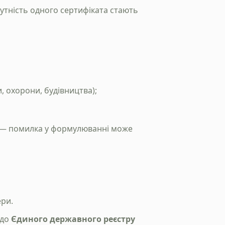
сутність одного сертифіката стають
 охорони, будівництва);
ті — помилка у формулюванні може
ери.
 до
Єдиного державного реєстру