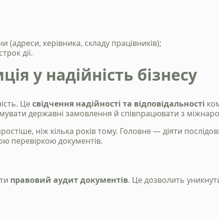
 (адреси, керівника, складу працівників);
трок дії.
иція у надійність бізнесу
ість. Це
свідчення надійності та відповідальності
ком
римувати державні замовлення й співпрацювати з міжна
остіше, ніж кілька років тому. Головне — діяти послідо
ою перевіркою документів.
сти
правовий аудит документів
. Це дозволить уникнут