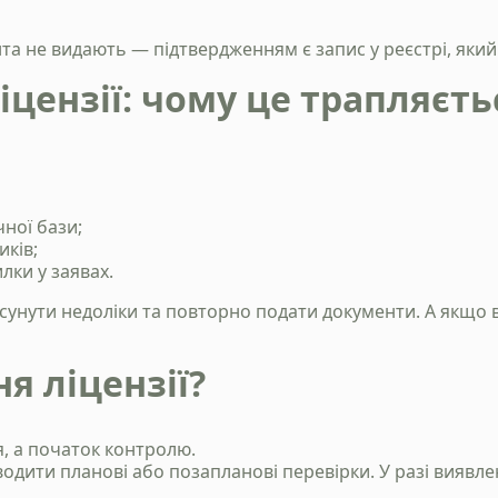
Надіслати
нта не видають — підтвердженням є запис у реєстрі, яки
Політика конфіденційності
іцензії: чому це трапляєть
чної бази;
иків;
лки у заявах.
усунути недоліки та повторно подати документи. А якщ
я ліцензії?
, а початок контролю.
дити планові або позапланові перевірки. У разі виявле