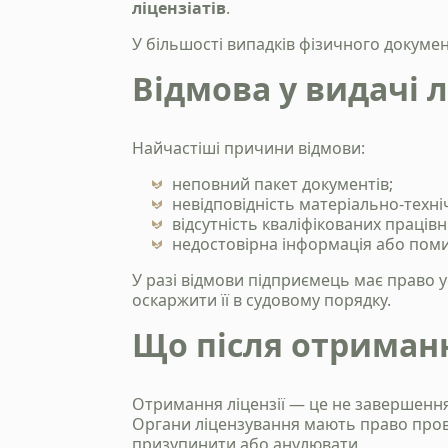
ліцензіатів
.
У більшості випадків фізичного докуме
Відмова у видачі л
Найчастіші причини відмови:
неповний пакет документів;
невідповідність матеріально-техні
відсутність кваліфікованих працівн
недостовірна інформація або поми
У разі відмови підприємець має право 
оскаржити її в судовому порядку.
Що після отриманн
Отримання ліцензії — це не завершення
Органи ліцензування мають право прово
призупинити або анулювати.