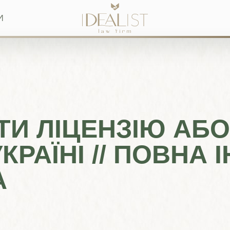
И
ТИ ЛІЦЕНЗІЮ АБО
КРАЇНІ // ПОВНА 
А