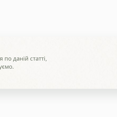
 по даній статті,
уємо.