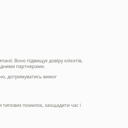
панії. Воно підвищує довіру клієнтів,
родними партнерами.
вно, дотримуватись вимог
и типових помилок, заощадити час і