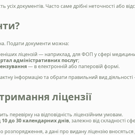
ь усіх документів. Часто саме дрібні неточності або від
Станьте нашим
клієнтом
нти?
Зателефонуйте нам, напишіть у telegram, чи
заповінть форму і ми зв`яжемось з вами
а. Подати документи можна:
ніших ліцензій — наприклад, для ФОП у сфері медицини,
+38 050 976 25 47
ртал адміністративних послуг
;
цензування
— в електронній або паперовій формі.
онтактну інформацію та обрати правильний вид діяльнос
отримання ліцензії
ить перевірку на відповідність ліцензійним умовам.
д
10 до 30 календарних днів
, залежно від складності сф
о розпорядження, а дані про видану ліцензію вносяться