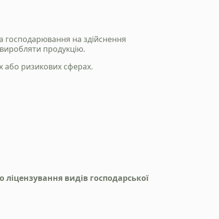
кта господарювання на здійснення
 виробляти продукцію.
х або ризикових сферах.
о ліцензування видів господарської