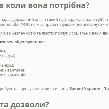
а коли вона потрібна?
 надає державний орган і який підтверджує право суб’є
иємство або ФОП не має права надавати певні послуги чи
ю за безпечністю та якістю послуг у соціально важливи
лягають ліцензуванню:
ка;
итсадки);
изиком;
них вантажів;
ові компанії;
отребують ліцензування, визначено у
Законі України “Пр
 та дозволи?