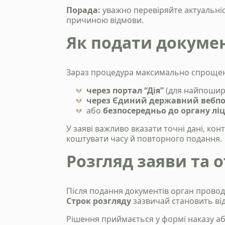
Порада:
уважно перевіряйте актуальніст
причиною відмови.
Як подати докуме
Зараз процедура максимально спрощен
через портал “Дія”
(для найпошире
через Єдиний державний вебпо
або
безпосередньо до органу лі
У заяві важливо вказати точні дані, к
коштувати часу й повторного подання.
Розгляд заяви та 
Після подання документів орган провод
Строк розгляду
зазвичай становить ві
Рішення приймається у формі наказу аб