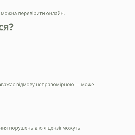
й можна перевірити онлайн.
ся?
о вважає відмову неправомірною — може
ння порушень дію ліцензії можуть