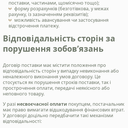
поставки, частинами, щомісячно тощо);
форму розрахунків (безготівкова, у межах
рахунку, із зазначенням реквізитів);
Станьте нашим
можливість авансування чи застосування
клієнтом
відстрочення платежу.
Зателефонуйте нам, напишіть у telegram, чи
Відповідальність сторін за
заповінть форму і ми зв`яжемось з вами
порушення зобов’язань
+38 050 976 25 47
Договір поставки має містити положення про
відповідальність сторін у випадку невиконання або
неналежного виконання умов договору. Це
стосується як порушення строків поставки, так і
прострочення оплати, передачі неякісного або
неповного товару.
У разі
несвоєчасної оплати
покупцем, постачальник
має право вимагати відшкодування фінансових втрат.
У договорі доцільно передбачити такі механізми
відповідальності: