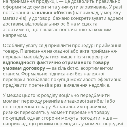
на приймання продукції, — це дозволить правильно
оформити документи та уникнути зловживань. У разі
постачання на
кілька об’єктів
(наприклад, у мережу
магазинів), у договорі бажано конкретизувати адреси
доставки, відповідальних осіб на місцях та
асортимент, що підлягає постачанню за кожним
напрямом.
Особливу увагу слід приділити процедурі приймання
товару. Підписання накладної або акта приймання-
передачі має відбуватися лише після перевірки
відповідності фактично отриманого товару
умовам договору
— за кількістю, асортиментом,
станом. Формальне підписання без належної
перевірки позбавляє покупця можливості ефективно
пред’явити претензії в разі виявлення недоліків.
У межах цього ж розділу доцільно передбачити
момент переходу ризиків випадкової загибелі або
пошкодження товару. За загальним правилом,
ризики переходять у момент передання товару
покупцеві, однак сторони можуть погодити інше —
наприклад, що ризики переходять у момент передачі