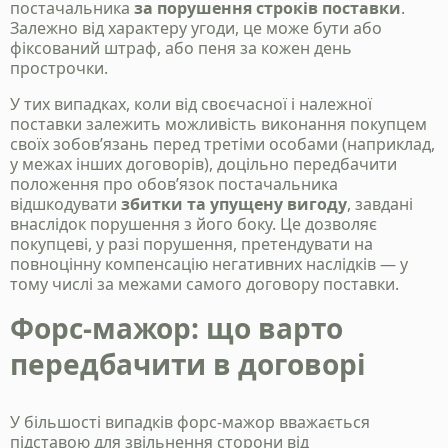
постачальника
за порушення строків поставки
.
Залежно від характеру угоди, це може бути або
фіксований штраф, або пеня за кожен день
прострочки.
У тих випадках, коли від своєчасної і належної
поставки залежить можливість виконання покупцем
своїх зобов’язань перед третіми особами (наприклад,
у межах інших договорів), доцільно передбачити
положення про обов’язок постачальника
відшкодувати
збитки та упущену вигоду
, завдані
внаслідок порушення з його боку. Це дозволяє
покупцеві, у разі порушення, претендувати на
повноцінну компенсацію негативних наслідків — у
тому числі за межами самого договору поставки.
Форс-мажор: що варто
передбачити в договорі
У більшості випадків форс-мажор вважається
підставою для звільнення сторони від