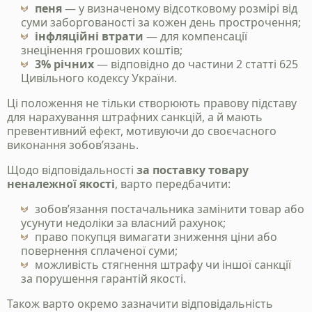
пеня
— у визначеному відсотковому розмірі від
Надіслати
суми заборгованості за кожен день прострочення;
інфляційні втрати
— для компенсації
знецінення грошових коштів;
Політика конфіденційності
3% річних
— відповідно до частини 2 статті 625
Цивільного кодексу України.
Ці положення не тільки створюють правову підставу
для нарахування штрафних санкцій, а й мають
превентивний ефект, мотивуючи до своєчасного
виконання зобов’язань.
Щодо відповідальності
за поставку товару
неналежної якості
, варто передбачити:
зобов’язання постачальника замінити товар або
усунути недоліки за власний рахунок;
право покупця вимагати зниження ціни або
повернення сплаченої суми;
можливість стягнення штрафу чи іншої санкції
за порушення гарантій якості.
Також варто окремо зазначити відповідальність