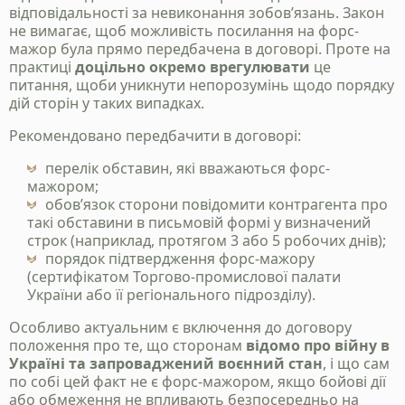
відповідальності за невиконання зобов’язань. Закон
не вимагає, щоб можливість посилання на форс-
мажор була прямо передбачена в договорі. Проте на
практиці
доцільно окремо врегулювати
це
питання, щоби уникнути непорозумінь щодо порядку
дій сторін у таких випадках.
Рекомендовано передбачити в договорі:
перелік обставин, які вважаються форс-
мажором;
обов’язок сторони повідомити контрагента про
такі обставини в письмовій формі у визначений
строк (наприклад, протягом 3 або 5 робочих днів);
порядок підтвердження форс-мажору
(сертифікатом Торгово-промислової палати
України або її регіонального підрозділу).
Особливо актуальним є включення до договору
положення про те, що сторонам
відомо про війну в
Україні та запроваджений воєнний стан
, і що сам
по собі цей факт не є форс-мажором, якщо бойові дії
або обмеження не впливають безпосередньо на