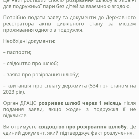
Це найпростіший спосіб розірвання шлюбу в Україні
для подружньої пари без дітей за взаємною згодою.
Потрібно подати заяву та документи до Державного
реєстратора актів цивільного стану за місцем
проживання одного з подружжя.
Необхідні документи:
– паспорти;
– свідоцтво про шлюб;
– заява про розірвання шлюбу;
– квитанція про сплату держмита (534 грн станом на
2023 рік).
Орган ДРАЦС
розриває шлюб через 1 місяць
після
подання заяви, якщо жоден з подружжя її не
відкликав.
Ви отримуєте
свідоцтво про розірвання шлюбу
. Це
єдиний документ, який підтверджує факт розлучення.