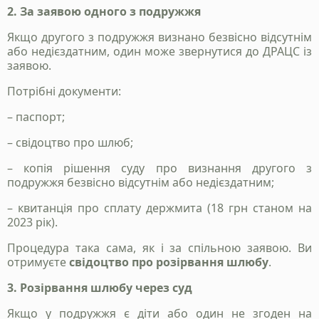
2. За заявою одного з подружжя
Якщо другого з подружжя визнано безвісно відсутнім
або недієздатним, один може звернутися до ДРАЦС із
заявою.
Потрібні документи:
Станьте нашим
– паспорт;
клієнтом
– свідоцтво про шлюб;
Зателефонуйте нам, напишіть у telegram, чи
– копія рішення суду про визнання другого з
заповінть форму і ми зв`яжемось з вами
подружжя безвісно відсутнім або недієздатним;
– квитанція про сплату держмита (18 грн станом на
2023 рік).
+38 050 976 25 47
Процедура така сама, як і за спільною заявою. Ви
отримуєте
свідоцтво про розірвання шлюбу
.
3. Розірвання шлюбу через суд
Якщо у подружжя є діти або один не згоден на