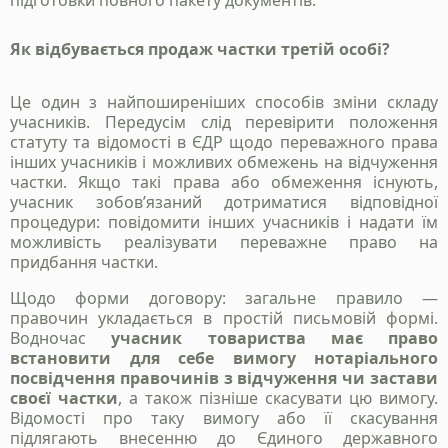
підготовки повного пакету документів.
Як відбувається продаж частки третій особі?
Це один з найпоширеніших способів зміни складу
учасників. Передусім слід перевірити положення
статуту та відомості в ЄДР щодо переважного права
інших учасників і можливих обмежень на відчуження
частки. Якщо такі права або обмеження існують,
учасник зобов’язаний дотриматися відповідної
процедури: повідомити інших учасників і надати їм
можливість реалізувати переважне право на
придбання частки.
Щодо форми договору: загальне правило —
правочин укладається в простій письмовій формі.
Водночас
учасник товариства має право
встановити для себе вимогу нотаріального
посвідчення правочинів з відчуження чи застави
своєї частки
, а також пізніше скасувати цю вимогу.
Відомості про таку вимогу або її скасування
підлягають внесенню до Єдиного державного