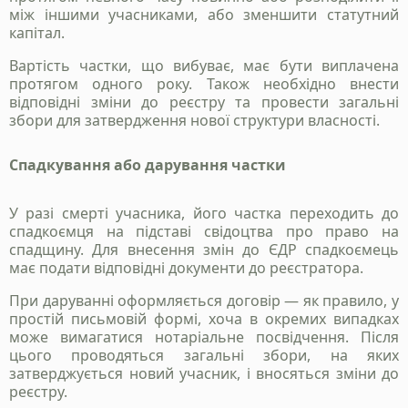
між іншими учасниками, або зменшити статутний
капітал.
Вартість частки, що вибуває, має бути виплачена
протягом одного року. Також необхідно внести
відповідні зміни до реєстру та провести загальні
збори для затвердження нової структури власності.
Спадкування або дарування частки
Надіслати
У разі смерті учасника, його частка переходить до
Політика конфіденційності
спадкоємця на підставі свідоцтва про право на
спадщину. Для внесення змін до ЄДР спадкоємець
має подати відповідні документи до реєстратора.
При даруванні оформляється договір — як правило, у
простій письмовій формі, хоча в окремих випадках
може вимагатися нотаріальне посвідчення. Після
цього проводяться загальні збори, на яких
затверджується новий учасник, і вносяться зміни до
реєстру.