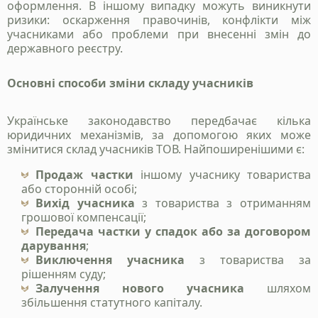
оформлення. В іншому випадку можуть виникнути
ризики: оскарження правочинів, конфлікти між
учасниками або проблеми при внесенні змін до
державного реєстру.
Основні способи зміни складу учасників
Українське законодавство передбачає кілька
юридичних механізмів, за допомогою яких може
змінитися склад учасників ТОВ. Найпоширенішими є:
Продаж частки
іншому учаснику товариства
або сторонній особі;
Вихід учасника
з товариства з отриманням
грошової компенсації;
Передача частки у спадок або за договором
дарування
;
Виключення учасника
з товариства за
рішенням суду;
Залучення нового учасника
шляхом
збільшення статутного капіталу.