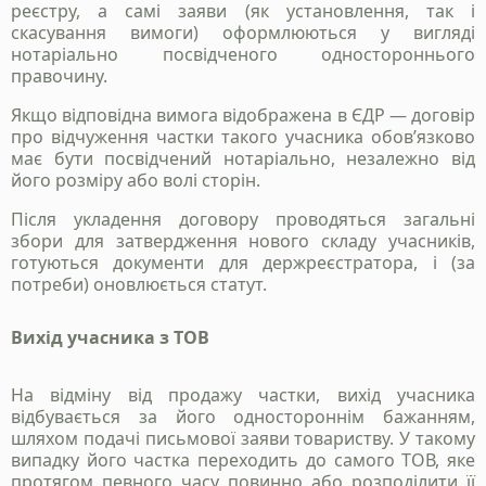
реєстру, а самі заяви (як установлення, так і
скасування вимоги) оформлюються у вигляді
нотаріально посвідченого одностороннього
правочину.
Якщо відповідна вимога відображена в ЄДР — договір
про відчуження частки такого учасника обов’язково
має бути посвідчений нотаріально, незалежно від
його розміру або волі сторін.
Після укладення договору проводяться загальні
збори для затвердження нового складу учасників,
Станьте нашим
готуються документи для держреєстратора, і (за
клієнтом
потреби) оновлюється статут.
Зателефонуйте нам, напишіть у telegram, чи
Вихід учасника з ТОВ
заповінть форму і ми зв`яжемось з вами
На відміну від продажу частки, вихід учасника
відбувається за його одностороннім бажанням,
+38 050 976 25 47
шляхом подачі письмової заяви товариству. У такому
випадку його частка переходить до самого ТОВ, яке
протягом певного часу повинно або розподілити її