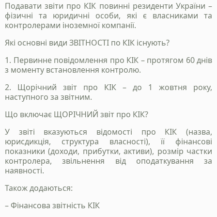
Зателефонуйте нам, напишіть у telegram, чи
Подавати звіти про КІК повинні резиденти України –
заповінть форму і ми зв`яжемось з вами
фізичні та юридичні особи, які є власниками та
контролерами іноземної компанії.
Які основні види ЗВІТНОСТІ по КІК існують?
+38 050 976 25 47
1. Первинне повідомлення про КІК – протягом 60 днів
з моменту встановлення контролю.
2. Щорічний звіт про КІК – до 1 жовтня року,
наступного за звітним.
Що включає ЩОРІЧНИЙ звіт про КІК?
У звіті вказуються відомості про КІК (назва,
юрисдикція, структура власності), її фінансові
показники (доходи, прибутки, активи), розмір частки
контролера, звільнення від оподаткування за
Надіслати
наявності.
Також додаються:
Політика конфіденційності
– Фінансова звітність КІК