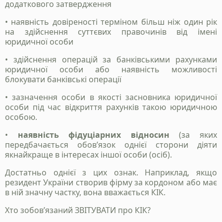
додаткового затвердження
• наявність довіреності терміном більш ніж один рік
на здійснення суттєвих правочинів від імені
юридичної особи
• здійснення операцій за банківськими рахунками
юридичної особи або наявність можливості
блокувати банківські операції
• зазначення особи в якості засновника юридичної
особи під час відкриття рахунків такою юридичною
особою.
•
наявність фідуціарних відносин
(за яких
передбачається обов’язок однієї сторони діяти
якнайкраще в інтересах іншої особи (осіб).
Достатньо однієї з цих ознак. Наприклад, якщо
резидент України створив фірму за кордоном або має
Станьте нашим
в ній значну частку, вона вважається КІК.
клієнтом
Хто зобов’язаний ЗВІТУВАТИ про КІК?