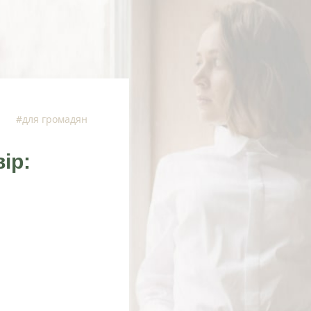
#для громадян
ір: