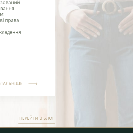
ізований
ювання
яє
ві права
укладення
ЕТАЛЬНІШЕ
ПЕРЕЙТИ В БЛОГ