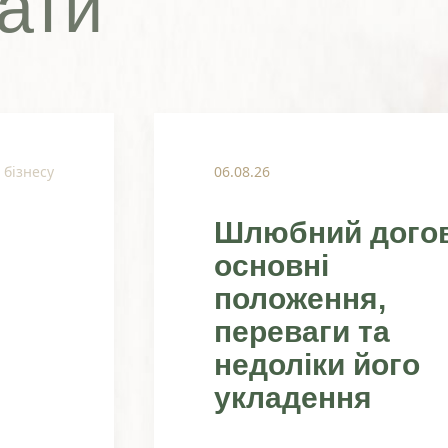
ати
 бізнесу
06.08.26
Шлюбний догов
основні
положення,
переваги та
недоліки його
укладення