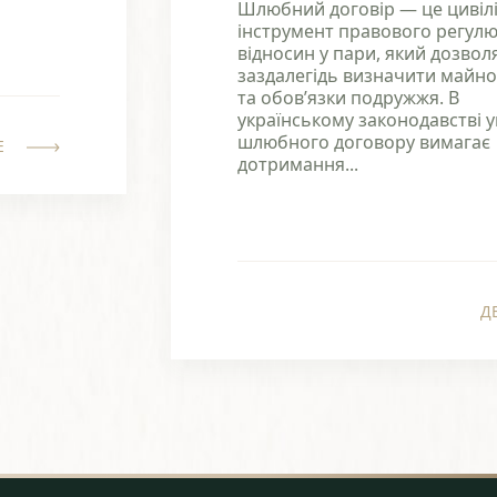
Шлюбний договір — це цивіл
інструмент правового регул
відносин у пари, який дозвол
заздалегідь визначити майно
та обов’язки подружжя. В
українському законодавстві 
шлюбного договору вимагає
Е
дотримання...
Д