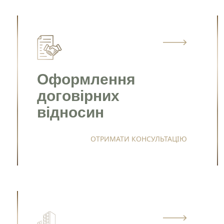
Оформлення
договірних
відносин
Станьте нашим
клієнтом
ОТРИМАТИ КОНСУЛЬТАЦІЮ
Зателефонуйте нам, напишіть у telegram, чи
заповінть форму і ми зв`яжемось з вами
+38 050 976 25 47