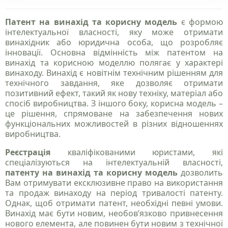
Патент на винахід та корисну модель
є формою
інтелектуальної власності, яку може отримати
винахідник або юридична особа, що розробляє
інновації. Основна відмінність між патентом на
винахід та корисною моделлю полягає у характері
винаходу. Винахід є новітнім технічним рішенням для
технічного завдання, яке дозволяє отримати
позитивний ефект, такий як нову техніку, матеріал або
спосіб виробництва. З іншого боку, корисна модель –
це рішення, спрямоване на забезпечення нових
функціональних можливостей в різних відношеннях
виробництва.
Реєстрація
кваліфікованими юристами, які
спеціалізуються на інтелектуальній власності,
патенту на винахід та корисну модель
дозволить
Вам отримувати ексклюзивне право на використання
та продаж винаходу на період тривалості патенту.
Однак, щоб отримати патент, необхідні певні умови.
Винахід має бути новим, необов’язково привнесення
нового елемента, але повинен бути новим з технічної