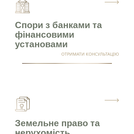
Надіслати
Я погоджуюсь з політикою обробки
Ні
06/
персональних даних
Політика конфіденційності
07/
Спори з банками та
Далі
Записатись на консультацію
фінансовими
установами
ОТРИМАТИ КОНСУЛЬТАЦІЮ
Земельне право та
нерухомість