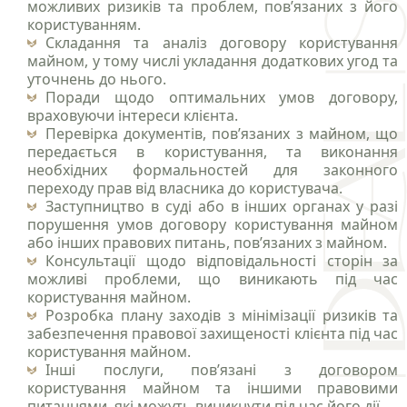
можливих ризиків та проблем, пов’язаних з його
користуванням.
Складання та аналіз договору користування
майном, у тому числі укладання додаткових угод та
уточнень до нього.
Поради щодо оптимальних умов договору,
враховуючи інтереси клієнта.
Перевірка документів, пов’язаних з майном, що
передається в користування, та виконання
необхідних формальностей для законного
переходу прав від власника до користувача.
Заступництво в суді або в інших органах у разі
порушення умов договору користування майном
або інших правових питань, пов’язаних з майном.
Консультації щодо відповідальності сторін за
можливі проблеми, що виникають під час
користування майном.
Розробка плану заходів з мінімізації ризиків та
забезпечення правової захищеності клієнта під час
користування майном.
Інші послуги, пов’язані з договором
користування майном та іншими правовими
питаннями, які можуть виникнути під час його дії.