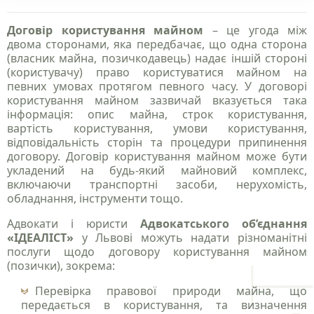
Договір користування майном
– це угода між
двома сторонами, яка передбачає, що одна сторона
(власник майна, позичкодавець) надає іншій стороні
(користувачу) право користуватися майном на
певних умовах протягом певного часу. У договорі
користування майном зазвичай вказується така
інформація: опис майна, строк користування,
вартість користування, умови користування,
відповідальність сторін та процедури припинення
договору. Договір користування майном може бути
укладений на будь-який майновий комплекс,
включаючи транспортні засоби, нерухомість,
обладнання, інструменти тощо.
Адвокати і юристи
Адвокатського об’єднання
«ІДЕАЛІСТ»
у Львові можуть надати різноманітні
послуги щодо договору користування майном
(позички), зокрема:
Перевірка правової природи майна, що
передається в користування, та визначення