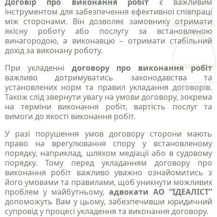
Договір про виконання робіт
є важливим
інструментом для забезпечення ефективної співпраці
між сторонами. Він дозволяє замовнику отримати
якісну роботу або послугу за встановленою
винагородою, а виконавцю – отримати стабільний
дохід за виконану роботу.
При укладенні
договору про виконання робіт
важливо дотримуватись законодавства та
установлених норм та правил укладання договорів.
Також слід звернути увагу на умови договору, зокрема
на терміни виконання робіт, вартість послуг та
вимоги до якості виконання робіт.
У разі порушення умов договору сторони мають
право на врегулювання спору у встановленому
порядку, наприклад, шляхом медіації або в судовому
порядку. Тому перед укладанням договору про
виконання робіт важливо уважно ознайомитись з
його умовами та правилами, щоб уникнути можливих
проблем у майбутньому,
адвокати АО “ІДЕАЛІСТ”
допоможуть Вам у цьому, забезпечивши юридичний
супровід у процесі укладення та виконання договору.