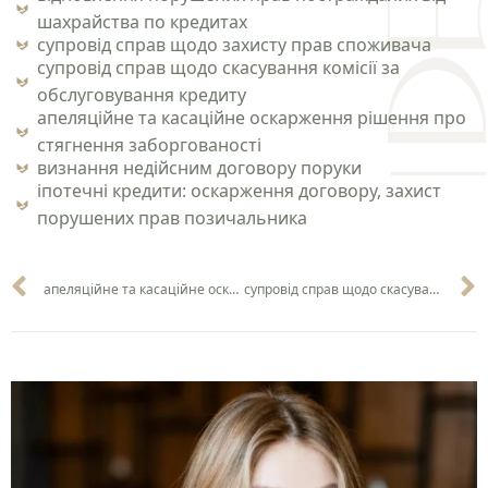
шахрайства по кредитах
супровід справ щодо захисту прав споживача
супровід справ щодо скасування комісії за
обслуговування кредиту
апеляційне та касаційне оскарження рішення про
стягнення заборгованості
визнання недійсним договору поруки
іпотечні кредити: оскарження договору, захист
порушених прав позичальника
апеляційне та касаційне оскарження рішення про стягнення заборгованості
супровід справ щодо скасування комісії за обслуговування кредиту