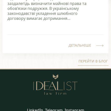
заздалегідь визначити майнові права та
обов’язки подружжя. В українському
законодавстві укладення шлюбного
договору вимагає дотримання...
ДЕТАЛЬНІШЕ
ПЕРЕЙТИ В БЛОГ
LinkedIn
Telegram
Instagram